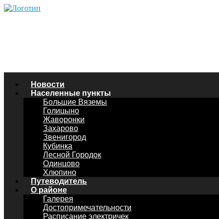
Новости
Населенные пункты
Большие Вяземы
Голицыно
Жаворонки
Захарово
Звенигород
Кубинка
Лесной Городок
Одинцово
Хлюпино
Путеводитель
О районе
Галерея
Достопримечательности
Расписание электричек