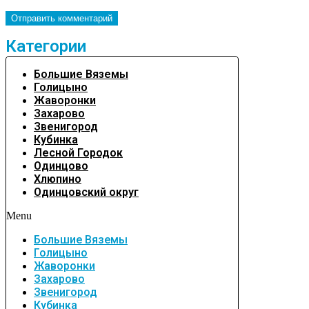
Категории
Большие Вяземы
Голицыно
Жаворонки
Захарово
Звенигород
Кубинка
Лесной Городок
Одинцово
Хлюпино
Одинцовский округ
Menu
Большие Вяземы
Голицыно
Жаворонки
Захарово
Звенигород
Кубинка