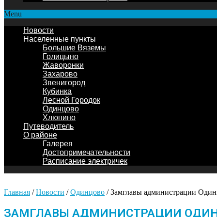
Menu
Новости
Населенные пункты
Большие Вяземы
Голицыно
Жаворонки
Захарово
Звенигород
Кубинка
Лесной Городок
Одинцово
Хлюпино
Путеводитель
О районе
Галерея
Достопримечательности
Расписание электричек
Главная
/
Новости
/
Одинцово
/
Замглавы администрации Одинц
ЗАМГЛАВЫ АДМИНИСТРАЦИИ ОДИН