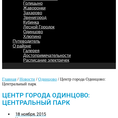
Голицыно
Жаворонки
Захарово
Звенигород
Кубинка
Лесной Городок
Одинцово
Хлюпино
Путеводитель
О районе
Галерея
Достопримечательности
Расписание электричек
Главная
/
Новости
/
Одинцово
/
Центр города Одинцово:
Центральный парк
ЦЕНТР ГОРОДА ОДИНЦОВО:
ЦЕНТРАЛЬНЫЙ ПАРК
18 ноября, 2015