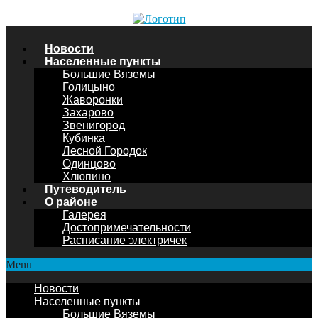
Новости
Населенные пункты
Большие Вяземы
Голицыно
Жаворонки
Захарово
Звенигород
Кубинка
Лесной Городок
Одинцово
Хлюпино
Путеводитель
О районе
Галерея
Достопримечательности
Расписание электричек
Menu
Новости
Населенные пункты
Большие Вяземы