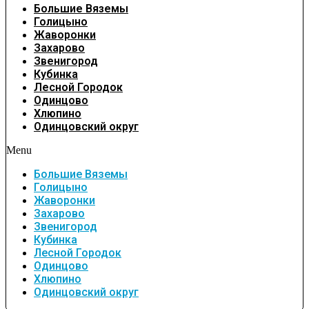
Большие Вяземы
Голицыно
Жаворонки
Захарово
Звенигород
Кубинка
Лесной Городок
Одинцово
Хлюпино
Одинцовский округ
Menu
Большие Вяземы
Голицыно
Жаворонки
Захарово
Звенигород
Кубинка
Лесной Городок
Одинцово
Хлюпино
Одинцовский округ