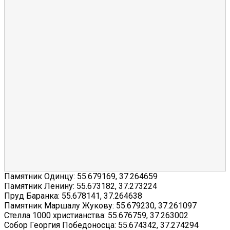
Памятник Одинцу:
55.679169
,
37.264659
Памятник Ленину:
55.673182
,
37.273224
Пруд Баранка:
55.678141
,
37.264638
Памятник Маршалу Жукову:
55.679230
,
37.261097
Стелла 1000 христианства:
55.676759
,
37.263002
Собор Георгия Победоносца:
55.674342
,
37.274294