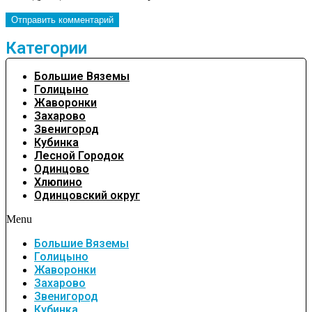
Категории
Большие Вяземы
Голицыно
Жаворонки
Захарово
Звенигород
Кубинка
Лесной Городок
Одинцово
Хлюпино
Одинцовский округ
Menu
Большие Вяземы
Голицыно
Жаворонки
Захарово
Звенигород
Кубинка