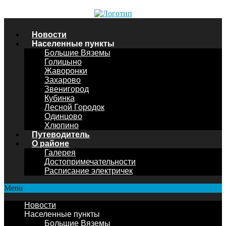
Новости
Населенные пункты
Большие Вяземы
Голицыно
Жаворонки
Захарово
Звенигород
Кубинка
Лесной Городок
Одинцово
Хлюпино
Путеводитель
О районе
Галерея
Достопримечательности
Расписание электричек
Menu
Новости
Населенные пункты
Большие Вяземы