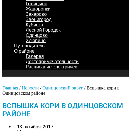
Голицыно
Жаворонки
Захарово
Звенигород
Кубинка
Лесной Городок
Одинцово
Хлюпино
Путеводитель
О районе
Галерея
Достопримечательности
Расписание электричек
Главная
/
Новости
/
Одинцовский округ
/
Вспышка кори в
Одинцовском районе
ВСПЫШКА КОРИ В ОДИНЦОВСКОМ
РАЙОНЕ
13 октября, 2017