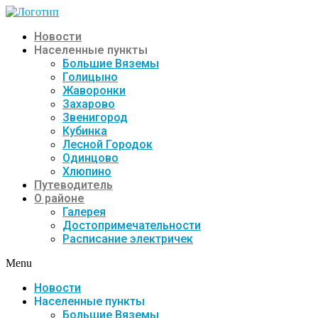
Новости
Населенные пункты
Большие Вяземы
Голицыно
Жаворонки
Захарово
Звенигород
Кубинка
Лесной Городок
Одинцово
Хлюпино
Путеводитель
О районе
Галерея
Достопримечательности
Расписание электричек
Menu
Новости
Населенные пункты
Большие Вяземы