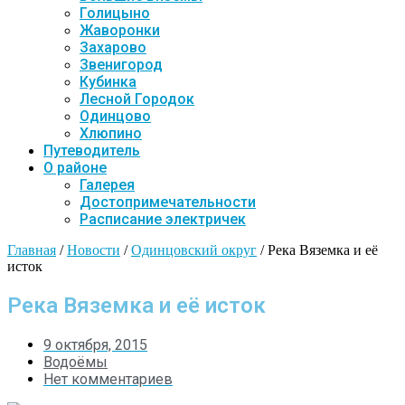
Голицыно
Жаворонки
Захарово
Звенигород
Кубинка
Лесной Городок
Одинцово
Хлюпино
Путеводитель
О районе
Галерея
Достопримечательности
Расписание электричек
Главная
/
Новости
/
Одинцовский округ
/
Река Вяземка и её
исток
Река Вяземка и её исток
9 октября, 2015
Водоёмы
Нет комментариев