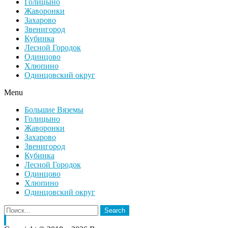
Голицыно
Жаворонки
Захарово
Звенигород
Кубинка
Лесной Городок
Одинцово
Хлюпино
Одинцовский округ
Menu
Большие Вяземы
Голицыно
Жаворонки
Захарово
Звенигород
Кубинка
Лесной Городок
Одинцово
Хлюпино
Одинцовский округ
Search