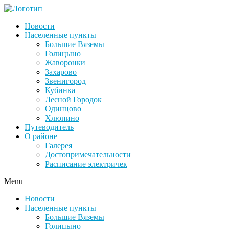
Новости
Населенные пункты
Большие Вяземы
Голицыно
Жаворонки
Захарово
Звенигород
Кубинка
Лесной Городок
Одинцово
Хлюпино
Путеводитель
О районе
Галерея
Достопримечательности
Расписание электричек
Menu
Новости
Населенные пункты
Большие Вяземы
Голицыно