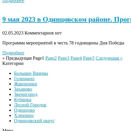
Подробнее
9 мая 2023 в Одинцовском районе. Про
02.05.2023
Комментариев нет
Программа мероприятий в честь 78 годовщины Дня Победы
Подробнее
« Предыдущая
Page
1
Page
2
Page
3
Page
4
Page
5
Следующая »
Категории
Большие Вяземы
Голицыно
Жаворонки
Захарово
Звенигород
Кубинка
Лесной Городок
Одинцово
Хлюпино
Одинцовский округ
Menu