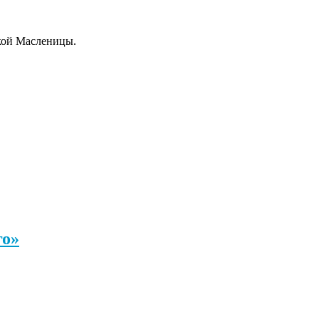
окой Масленицы.
го»