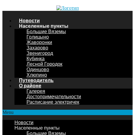
Новости
Населенные пункты
Большие Вяземы
Голицыно
Жаворонки
Захарово
Звенигород
Кубинка
Лесной Городок
Одинцово
Хлюпино
Путеводитель
О районе
Галерея
Достопримечательности
Расписание электричек
Menu
Новости
Населенные пункты
Большие Вяземы