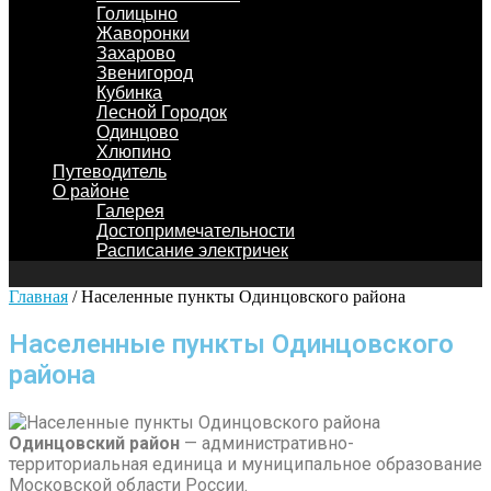
Голицыно
Жаворонки
Захарово
Звенигород
Кубинка
Лесной Городок
Одинцово
Хлюпино
Путеводитель
О районе
Галерея
Достопримечательности
Расписание электричек
Главная
/
Населенные пункты Одинцовского района
Населенные пункты Одинцовского
района
Одинцовский район
— административно-
территориальная единица и муниципальное образование
Московской области России.